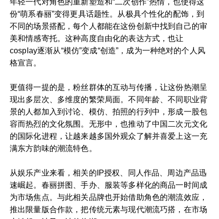
年轻一代对角色的重新塑造和“二次创作”热情，也使得这
份“萌系春丽”变得更具话题性。从极具个性化的配饰，到
不同的场景搭配，每个人都能在这份创新中找到自己的审
美和情感寄托。这种高度自由化的表达方式，也让
cosplay逐渐从“模仿”变成“创造”，成为一种绝对的个人风
格宣言。
更值得一提的是，粉丝群体的互动与传播，让这份热潮呈
现出多层次、多维度的繁荣局面。不同年龄、不同职业背
景的人都加入到讨论、模仿、拍照的行列中，形成一股包
容而热烈的文化氛围。无形中，也推动了中国二次元文化
的国际化进程，让越来越多国外观众了解并喜爱上这一充
满东方韵味的潮流特色。
从娱乐产业来看，相关的IP授权、同人作品、周边产品迅
速崛起。春丽拼图、手办、服装等多样化的商品一时间成
为市场焦点。与此相关品牌也开始借助角色的潮流效应，
推出限量版合作款，把传统元素与现代潮流巧搭，在市场