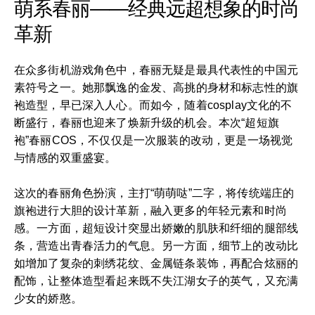
萌系春丽——经典远超想象的时尚
革新
在众多街机游戏角色中，春丽无疑是最具代表性的中国元
素符号之一。她那飘逸的金发、高挑的身材和标志性的旗
袍造型，早已深入人心。而如今，随着cosplay文化的不
断盛行，春丽也迎来了焕新升级的机会。本次“超短旗
袍”春丽COS，不仅仅是一次服装的改动，更是一场视觉
与情感的双重盛宴。
这次的春丽角色扮演，主打“萌萌哒”二字，将传统端庄的
旗袍进行大胆的设计革新，融入更多的年轻元素和时尚
感。一方面，超短设计突显出娇嫩的肌肤和纤细的腿部线
条，营造出青春活力的气息。另一方面，细节上的改动比
如增加了复杂的刺绣花纹、金属链条装饰，再配合炫丽的
配饰，让整体造型看起来既不失江湖女子的英气，又充满
少女的娇憨。