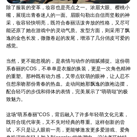
除了服装的变革，妆容也是亮点之一。浓眉大眼、樱桃小
嘴，展现出青春迷人的一面。眉眼勾勒出自信而坚毅的神
采，妆容轻快明亮，既符合春丽活泼奔放的性格，又尽可
能还原了她在游戏中的灵动气质。发型方面，则采用了飘
逸的金色长发，微微卷起的发尾，增添了几分俏皮可爱的
感觉。
当然，更不能忽视的，是表情与动作的细腻捕捉。这份萌
系春丽的COS，不单单是衣服的换装，更是一次角色精神
的重塑。那种既有动力感，又带点软萌的眼神，让人忍不
住想亲吻那份青春的热血。走动间她那飘逸的旗袍边摆，
配合轻巧的步伐和得体的表情，完美展示了“萌萌哒”的极
致魅力。
这场“萌系春丽”COS，背后融入了许多年轻萌文化元素，
既符合现代审美，又不失对经典的尊重。这样创新的尝
试，不只是让人眼前一亮，更能够激发更多爱游戏、爱角