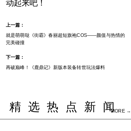
动起来吧！
上一篇：
就是萌萌哒《街霸》春丽超短旗袍COS——颜值与热情的
完美碰撞
下一篇：
再破巅峰！《鹿鼎记》新版本装备转世玩法爆料
精选热点新闻
MORE →