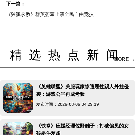
下一篇：
《独孤求败》群英荟萃上演全民自由竞技
精选热点新闻
MORE →
《英雄联盟》美服玩家惨遭恶性踢人外挂侵
袭：游戏公平再成考验
发布时间：2026-08-06 04:29:19
《铁拳》应援经理佐野雏子：打破偏见的女
孩格斗梦想