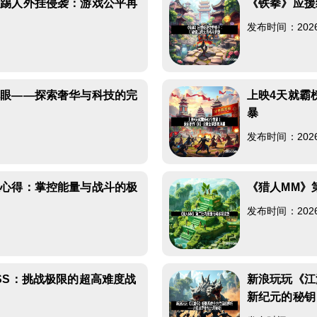
性踢人外挂侵袭：游戏公平再
《铁拳》应援
发布时间：2026-0
花眼——探索奢华与科技的完
上映4天就霸
暴
发布时间：2026-0
人心得：掌控能量与战斗的极
《猎人MM》
发布时间：2026-0
SS：挑战极限的超高难度战
新浪玩玩《江
新纪元的秘钥